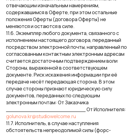
отвечающим изначальным намерениям,
содержавшимся в Оферте, при этом остальные
положения Оферты (договора Оферты) не
меняются и остаются в силе.
11.6. Экземпляр любого документа, связанного с
Кулебаки
исполнением настоящего договора, переданный
посредством электронной почты, направленный по
согласованным контактным электронным адресам
контакты
формы заявок для родителей
считается достаточным подтверждением воли
Стороны, выраженной в соответствующем
Адреса
документе. Риск искажения информации при её
передаче несёт передающая сторона. В этом
г. Кулебаки, ул. Бутова, д. 122
случае стороны признают юридическую силу
документов, переданных по следующим
+7 (908)157-99-88
электронным почтам: От Заказчика
________________________ От Исполнителя:
info.kulebaki@studiowelcome.ru
golunova.kr@studiowelcome.ru
11.7. Исполнитель, в случае наступления
обстоятельств непреодолимой силы (форс-