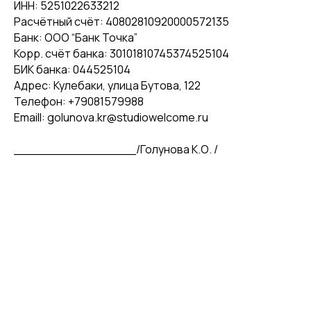
ИНН: 5251022633212
Расчётный счёт: 40802810920000572135
Банк: ООО “Банк Точка”
Корр. счёт банка: 30101810745374525104
БИК банка: 044525104
Адрес: Кулебаки, улица Бутова, 122
Телефон: +79081579988
Emaill: golunova.kr@studiowelcome.ru
________________/Голунова К.О. /