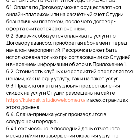
6. СТОИМОСТЬ УСЛУГ И ПОРЯДОК РАСЧЕТОВ.
6.1. Оплата по Договору может осуществляться
онлайн-платежом или на расчётный счёт Студии
безналичным платежом, после чего договор-
оферта считается заключенным.
6.2. Заказчик обязуется оплачивать услуги по
Договору авансом, приобретая абонемент перед
началом мероприятий. Рассрочка может быть
использована только при согласовании со Студией
и внесением информации об этом в Приложение 1.
6.2. Стоимость клубных мероприятий определяется
ценами, как на одну услугу, так и на пакет услуг
6.3. Правила оплаты и условия предоставления
скидок на услуги Студии размещены на сайте
https://kulebaki.studiowelcome.ru/
и всех страницах
этого домена.
6.4. Сдача-приемка услуг производится в
следующем порядке:
6.4.1. ежемесячно, в последний день отчетного
месяца и/или по завершении оказания услуг по