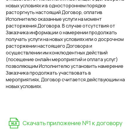
новых условиях и в одностороннем порядке
Наши центры
расторгнуть настоящий Договор, оплатив
Исполнителю оказанные услуги на момент
Присоединиться к Cети
О Welcome
Welcome
расторжения Договора. В случае отсутствия от
Преподаватели
Города
Заказчика информации о намерении продолжать
Отзывы
получать услуги на новых условиях или о досрочном
Вакансии
Контакты
расторжении настоящего Договора и
Контакты
осуществлении им конклюдентных действий
+7 (908) 157-99-88
(посещение онлайн мероприятий и оплата услуг)
Обучение
info.kulebaki@studiowelcome.ru
позволяющим Исполнителю установить намерение
Обучение школьников
Заказчика продолжать участвовать в
Социальные сети
Обучение дошкольников
мероприятиях, Договор считается действующим на
новых условиях.
Британская школа
Вконтакте
Летний клуб
Онлайн
Welcome Exams
Кембриджские экзамены
Скачать приложение №1 к договору
Тестирование знаний