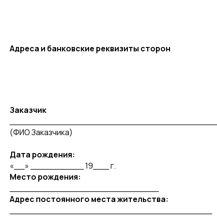
Аудио в Яндекс.Алисе
Адреса и банковские реквизиты сторон
Политика конфиденциальности
Договор оферта
© Все права защищены. Языковая студия Welcome. 2026
ИП Голунова Кристина Олеговна ИНН: 5251022633212
Заказчик
Разработка сайта: Софина Мария
______________________________________
(ФИО Заказчика)
Дата рождения:
Скачайте наше приложение
«__» __________ 19___ г.
Место рождения:
____________________________
Адрес постоянного места жительства:
______________________________________