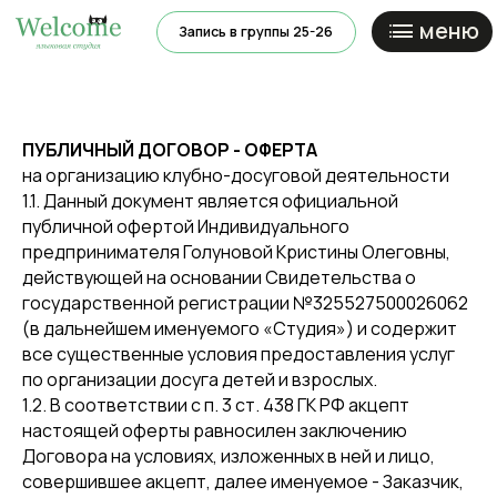
меню
Запись в группы 25-26
Ново
ПУБЛИЧНЫЙ ДОГОВОР - ОФЕРТА
на организацию клубно-досуговой деятельности
1.1. Данный документ является официальной
публичной офертой Индивидуального
предпринимателя Голуновой Кристины Олеговны,
действующей на основании Свидетельства о
государственной регистрации №325527500026062
(в дальнейшем именуемого «Студия») и содержит
все существенные условия предоставления услуг
по организации досуга детей и взрослых.
1.2. В соответствии с п. 3 ст. 438 ГК РФ акцепт
настоящей оферты равносилен заключению
Договора на условиях, изложенных в ней и лицо,
совершившее акцепт, далее именуемое - Заказчик,