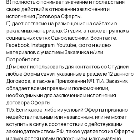
В) полностью понимает значение и последствия
от Welcome
своих действий в отношении заключения и
исполнения Договора Оферты.
Г) дает согласие на размещение на сайтах и в
рекламных материалах Студии, а также в группах в
социальных сетях Одноклассники, Вконтакте,
Facebook, Instagram, Youtube, фото и видео
материалов с участием Заказчика и/или
Потребителя.
Д) может использовать для контактов со Студией
любые формы связи, указанные в разделе 12 данного
Договора, а также в Приложении №1. 11.4. Заказчик
5 типичных ошибок родителей
Welcome: Как препода
5 типичных ошибок родителей
Welcome: Как препода
при изучении английского языка
английского построила
обладает всеми правами и полномочиями,
при изучении английского языка
английского построила
и сеть франшиз
и сеть франшиз
необходимыми для заключения и исполнения
Читать
договора Оферты.
Читать
Читать
Читать
11.5. Если какое-либо из условий Оферты признано
недействительным или незаконным, или не может
вступить в силу в соответствии с действующим
законодательством РФ, такое удаляется из Оферты
и заменяется новым положением, максимально